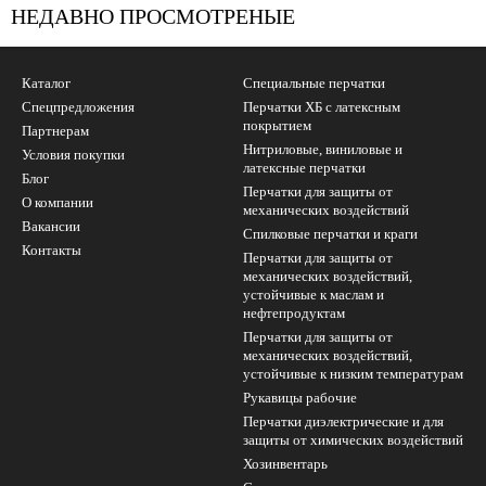
НЕДАВНО ПРОСМОТРЕНЫЕ
Каталог
Специальные перчатки
Спецпредложения
Перчатки ХБ с латексным
покрытием
Партнерам
Нитриловые, виниловые и
Условия покупки
латексные перчатки
Блог
Перчатки для защиты от
О компании
механических воздействий
Вакансии
Cпилковые перчатки и краги
Контакты
Перчатки для защиты от
механических воздействий,
устойчивые к маслам и
нефтепродуктам
Перчатки для защиты от
механических воздействий,
устойчивые к низким температурам
Рукавицы рабочие
Перчатки диэлектрические и для
защиты от химических воздействий
Хозинвентарь