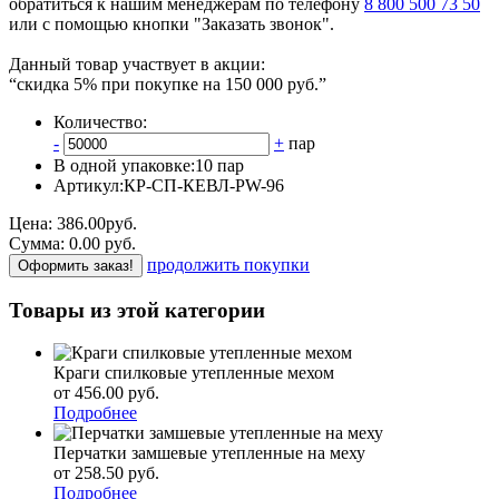
обратиться к нашим менеджерам по телефону
8 800 500 73 50
или с помощью кнопки "Заказать звонок".
Данный товар участвует в акции:
“скидка 5% при покупке на 150 000 руб.”
Количество:
-
+
пар
В одной упаковке:
10 пар
Артикул:
КР-СП-КЕВЛ-PW-96
Цена:
386.00
руб.
Сумма:
0.00
р
уб.
продолжить покупки
Оформить заказ!
Товары из этой категории
Краги спилковые утепленные мехом
от 456.00
р
уб.
Подробнее
Перчатки замшевые утепленные на меху
от 258.50
р
уб.
Подробнее