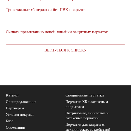
Трикотажные хб перчатки без ПВХ покрытия
Скачать презентацию новой линейки защитных перчаток
ВЕРНУТЬСЯ К СПИСКУ
Каталог
Специальные перчатки
Спецпредложения
Перчатки ХБ с латексным
покрытием
Партнерам
Нитриловые, виниловые и
Условия покупки
латексные перчатки
Блог
Перчатки для защиты от
О компании
механических воздействий