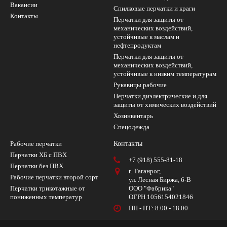
Вакансии
Cпилковые перчатки и краги
Контакты
Перчатки для защиты от
механических воздействий,
устойчивые к маслам и
нефтепродуктам
Перчатки для защиты от
механических воздействий,
устойчивые к низким температурам
Рукавицы рабочие
Перчатки диэлектрические и для
защиты от химических воздействий
Хозинвентарь
Спецодежда
Рабочие перчатки
Контакты
Перчатки ХБ с ПВХ
+7 (918) 555-81-18
Перчатки без ПВХ
г. Таганрог,
Рабочие перчатки второй сорт
ул. Лесная Биржа, 6-В
Перчатки трикотажные от
ООО "Фабрика"
пониженных температур
ОГРН 1056154021846
ПН - ПТ: 8.00 - 18.00